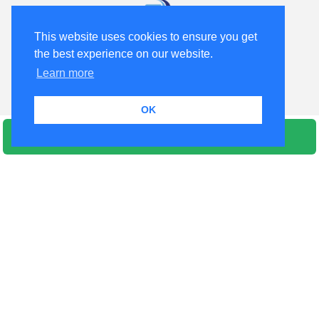
This website uses cookies to ensure you get
the best experience on our website.
Learn more
OK
Privacy Policy
Select rooms
Web Check In
ΣΤΟΙΧΕΙΑ ΕΠΙΚΟΙΝΩΝΙΑΣ
Διεύθυνση:
Milia - 37005 Alonissos - Greece
Τηλ.:
+306976438898