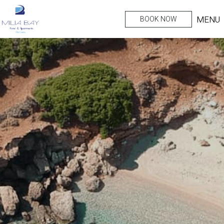
MENU
BOOK NOW
Ope
Mob
Men